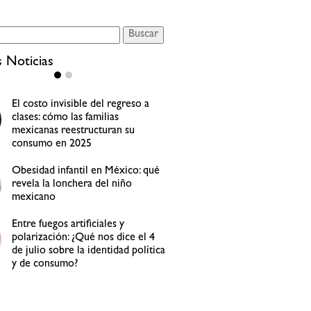
s Noticias
¿Son efectivas las redes sociales
para hacer encuestas de
investigación de mercados?
¿Es recomendable usar “bots”
para comentar en redes sociales?