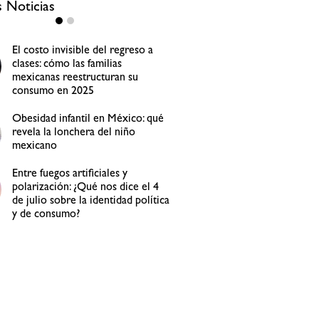
s Noticias
¿Son efectivas las redes sociales
para hacer encuestas de
investigación de mercados?
¿Es recomendable usar “bots”
para comentar en redes sociales?