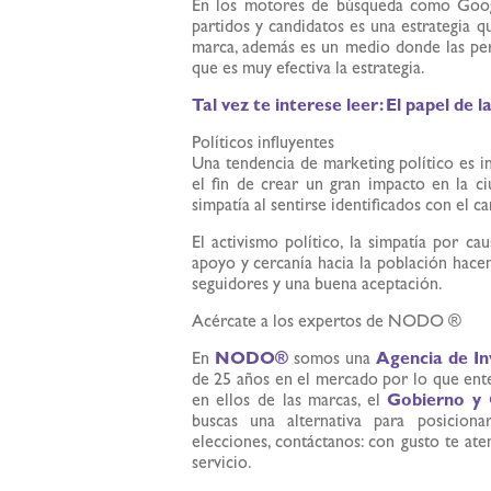
En los motores de búsqueda como Google
partidos y candidatos es una estrategia q
marca, además es un medio donde las per
que es muy efectiva la estrategia.
Tal vez te interese leer:
El papel de l
Políticos influyentes
Una tendencia de marketing político es inf
el fin de crear un gran impacto en la c
simpatía al sentirse identificados con el c
El activismo político, la simpatía por ca
apoyo y cercanía hacia la población hacen
seguidores y una buena aceptación.
Acércate a los expertos de NODO ®
En
NODO®
somos una
Agencia de In
de 25 años en el mercado por lo que en
en ellos de las marcas, el
Gobierno y 
buscas una alternativa para posicion
elecciones, contáctanos: con gusto te a
servicio.