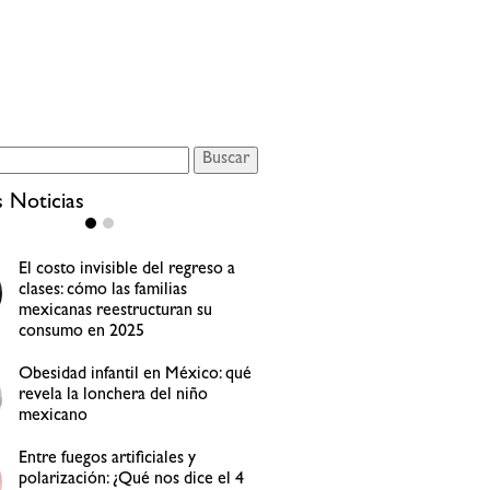
s Noticias
¿Son efectivas las redes sociales
para hacer encuestas de
investigación de mercados?
¿Es recomendable usar “bots”
para comentar en redes sociales?