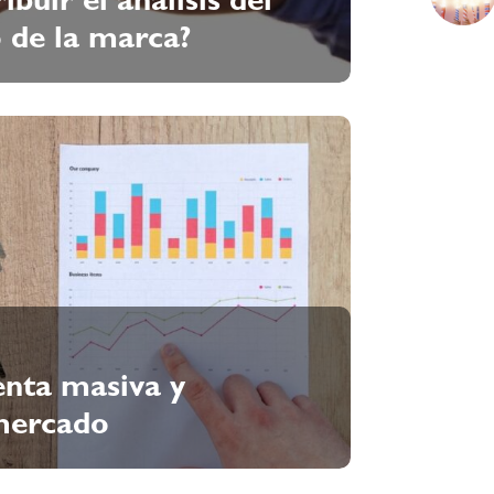
uir el análisis del
 de la marca?
enta masiva y
mercado